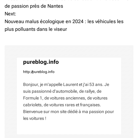
a
de passion près de Nantes
Next:
v
Nouveau malus écologique en 2024 : les véhicules les
i
plus polluants dans le viseur
g
a
t
pureblog.info
http://pureblog.info
i
o
Bonjour, je m'appelle Laurent et j'ai 53 ans. Je
suis passionné d'automobile, de rallye, de
n
Formule 1, de voitures anciennes, de voitures
cabriolets, de voitures rares et françaises.
d
Bienvenue sur mon site dédié à ma passion pour
les voitures !
e
l