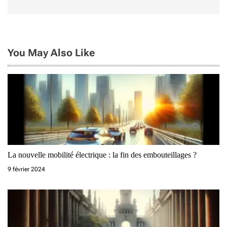
’
a
r
You May Also Like
t
i
c
l
e
La nouvelle mobilité électrique : la fin des embouteillages ?
9 février 2024