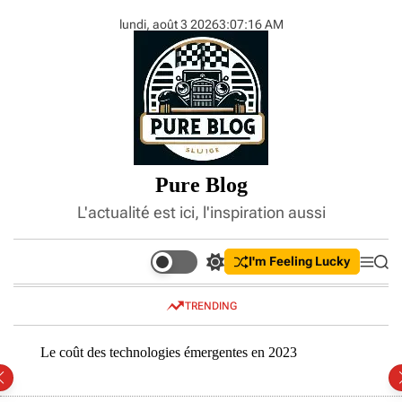
S
lundi, août 3 2026
3
:
07
:
17
AM
k
i
p
t
o
c
o
n
Pure Blog
t
e
L'actualité est ici, l'inspiration aussi
n
t
I'm Feeling Lucky
S
M
S
w
e
e
i
n
a
TRENDING
t
u
r
c
c
h
h
Le coût des technologies émergentes en 2023
Compr
c
inves
o
l