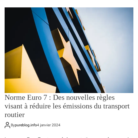
o
r
m
o
d
e
Norme Euro 7 : Des nouvelles règles
visant à réduire les émissions du transport
routier
By
pureblog.info
4 janvier 2024