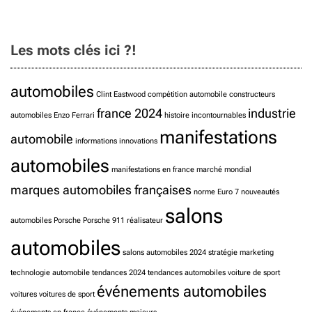
Les mots clés ici ?!
automobiles
Clint Eastwood
compétition automobile
constructeurs
france 2024
industrie
automobiles
Enzo Ferrari
histoire
incontournables
manifestations
automobile
informations
innovations
automobiles
manifestations en france
marché mondial
marques automobiles françaises
norme Euro 7
nouveautés
salons
automobiles
Porsche
Porsche 911
réalisateur
automobiles
salons automobiles 2024
stratégie marketing
technologie automobile
tendances 2024
tendances automobiles
voiture de sport
événements automobiles
voitures
voitures de sport