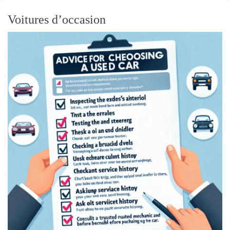
o
r
Voitures d’occasion
m
o
d
e