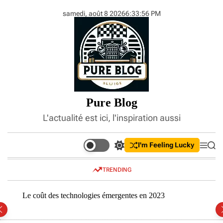
S
samedi, août 8 2026
6
:
33
:
56
PM
k
i
p
t
o
c
o
n
Pure Blog
t
e
L'actualité est ici, l'inspiration aussi
n
t
I'm Feeling Lucky
S
M
S
w
e
e
i
n
a
TRENDING
t
u
r
c
c
h
h
Le coût des technologies émergentes en 2023
Compr
c
inves
o
l