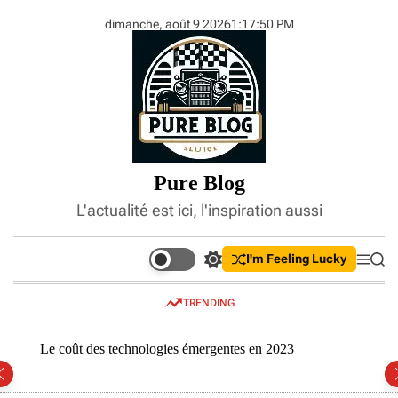
S
dimanche, août 9 2026
1
:
17
:
51
PM
k
i
p
t
o
c
o
n
Pure Blog
t
e
L'actualité est ici, l'inspiration aussi
n
t
I'm Feeling Lucky
S
M
S
w
e
e
i
n
a
TRENDING
t
u
r
c
c
h
h
Le coût des technologies émergentes en 2023
Compr
c
inves
o
l