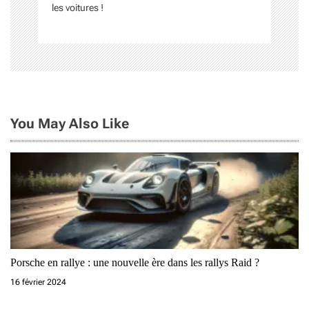
les voitures !
e
l
’
a
r
You May Also Like
t
i
c
l
e
Porsche en rallye : une nouvelle ère dans les rallys Raid ?
16 février 2024