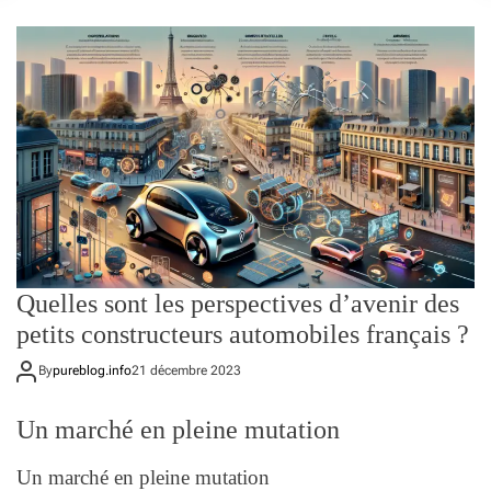
o
r
m
o
d
e
Quelles sont les perspectives d’avenir des
petits constructeurs automobiles français ?
By
pureblog.info
21 décembre 2023
Un marché en pleine mutation
Un marché en pleine mutation