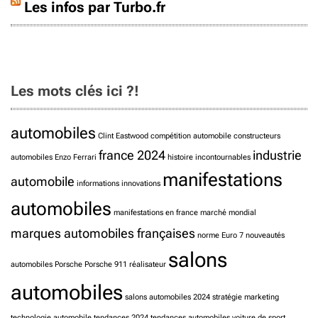
Les infos par Turbo.fr
Les mots clés ici ?!
automobiles
Clint Eastwood
compétition automobile
constructeurs
france 2024
industrie
automobiles
Enzo Ferrari
histoire
incontournables
manifestations
automobile
informations
innovations
automobiles
manifestations en france
marché mondial
marques automobiles françaises
norme Euro 7
nouveautés
salons
automobiles
Porsche
Porsche 911
réalisateur
automobiles
salons automobiles 2024
stratégie marketing
technologie automobile
tendances 2024
tendances automobiles
voiture de sport