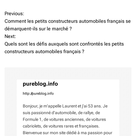
Previous:
N
Comment les petits constructeurs automobiles français se
a
démarquent-ils sur le marché ?
Next:
v
Quels sont les défis auxquels sont confrontés les petits
i
constructeurs automobiles français ?
g
a
t
pureblog.info
http://pureblog.info
i
o
Bonjour, je m'appelle Laurent et j'ai 53 ans. Je
suis passionné d'automobile, de rallye, de
n
Formule 1, de voitures anciennes, de voitures
cabriolets, de voitures rares et françaises.
d
Bienvenue sur mon site dédié à ma passion pour