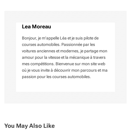
i
g
a
Lea Moreau
t
Bonjour, je m'appelle Léa et je suis pilote de
i
courses automobiles. Passionnée par les
voitures anciennes et modernes, je partage mon
o
amour pour la vitesse et la mécanique à travers
mes compétitions. Bienvenue sur mon site web
n
où je vous invite à découvrir mon parcours et ma
passion pour les courses automobiles.
d
e
l
’
a
You May Also Like