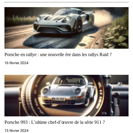
r
t
i
c
l
Porsche en rallye : une nouvelle ère dans les rallys Raid ?
e
16 février 2024
Porsche 993 : L’ultime chef-d’œuvre de la série 911 ?
15 février 2024