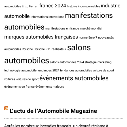
france 2024
industrie
automobiles
Enzo Ferrari
histoire
incontournables
manifestations
automobile
informations
innovations
automobiles
manifestations en france
marché mondial
marques automobiles françaises
norme Euro 7
nouveautés
salons
automobiles
Porsche
Porsche 911
réalisateur
automobiles
salons automobiles 2024
stratégie marketing
technologie automobile
tendances 2024
tendances automobiles
voiture de sport
événements automobiles
voitures
voitures de sport
événements en france
événements majeurs
L’actu de l’Automobile Magazine
Après les nombreux incendies français, un député réclame à