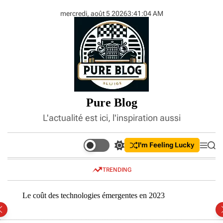
S
mercredi, août 5 2026
3
:
41
:
05
AM
k
i
p
t
o
c
o
n
Pure Blog
t
e
L'actualité est ici, l'inspiration aussi
n
t
I'm Feeling Lucky
S
M
S
w
e
e
i
n
a
TRENDING
t
u
r
c
c
h
h
Le coût des technologies émergentes en 2023
Compr
c
inves
o
l