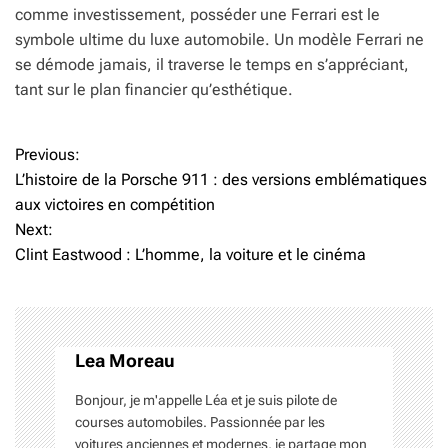
comme investissement, posséder une Ferrari est le
symbole ultime du luxe automobile. Un modèle Ferrari ne
se démode jamais, il traverse le temps en s’appréciant,
tant sur le plan financier qu’esthétique.
Previous:
N
L’histoire de la Porsche 911 : des versions emblématiques
a
aux victoires en compétition
Next:
v
Clint Eastwood : L’homme, la voiture et le cinéma
i
g
a
Lea Moreau
t
Bonjour, je m'appelle Léa et je suis pilote de
i
courses automobiles. Passionnée par les
voitures anciennes et modernes, je partage mon