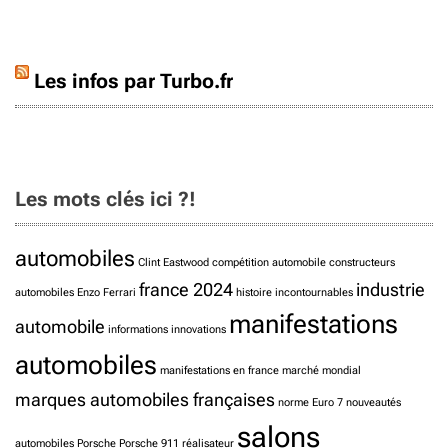
Les infos par Turbo.fr
Les mots clés ici ?!
automobiles
Clint Eastwood
compétition automobile
constructeurs
france 2024
industrie
automobiles
Enzo Ferrari
histoire
incontournables
manifestations
automobile
informations
innovations
automobiles
manifestations en france
marché mondial
marques automobiles françaises
norme Euro 7
nouveautés
salons
automobiles
Porsche
Porsche 911
réalisateur