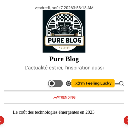
S
vendredi, août 7 2026
3
:
58
:
19
AM
k
i
p
t
o
c
o
n
Pure Blog
t
e
L'actualité est ici, l'inspiration aussi
n
t
I'm Feeling Lucky
S
M
S
w
e
e
i
n
a
TRENDING
t
u
r
c
c
h
h
Le coût des technologies émergentes en 2023
Compr
c
inves
o
l