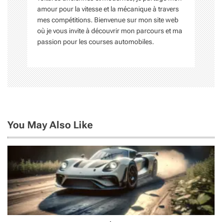
o
amour pour la vitesse et la mécanique à travers
mes compétitions. Bienvenue sur mon site web
n
où je vous invite à découvrir mon parcours et ma
passion pour les courses automobiles.
d
e
l
’
a
You May Also Like
r
t
i
c
l