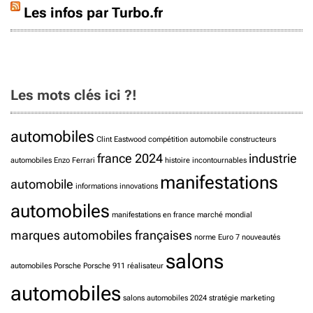
Les infos par Turbo.fr
Les mots clés ici ?!
automobiles
Clint Eastwood
compétition automobile
constructeurs
france 2024
industrie
automobiles
Enzo Ferrari
histoire
incontournables
manifestations
automobile
informations
innovations
automobiles
manifestations en france
marché mondial
marques automobiles françaises
norme Euro 7
nouveautés
salons
automobiles
Porsche
Porsche 911
réalisateur
automobiles
salons automobiles 2024
stratégie marketing