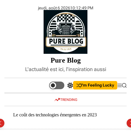
S
jeudi, août 6 2026
10
:
12
:
51
PM
k
i
p
t
o
c
o
n
Pure Blog
t
e
L'actualité est ici, l'inspiration aussi
n
t
I'm Feeling Lucky
S
M
S
w
e
e
i
n
a
TRENDING
t
u
r
c
c
h
h
Le coût des technologies émergentes en 2023
Compr
c
inves
o
l