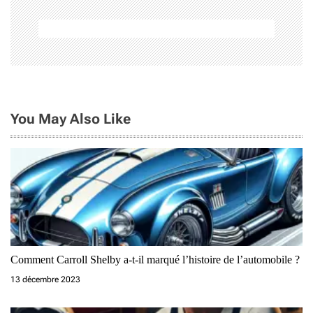
a
t
i
o
n
You May Also Like
d
e
l
’
a
Comment Carroll Shelby a-t-il marqué l’histoire de l’automobile ?
r
13 décembre 2023
t